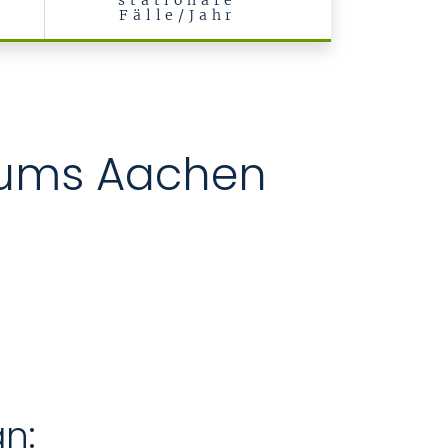
stationäre
Fälle/Jahr
ums Aachen
an: