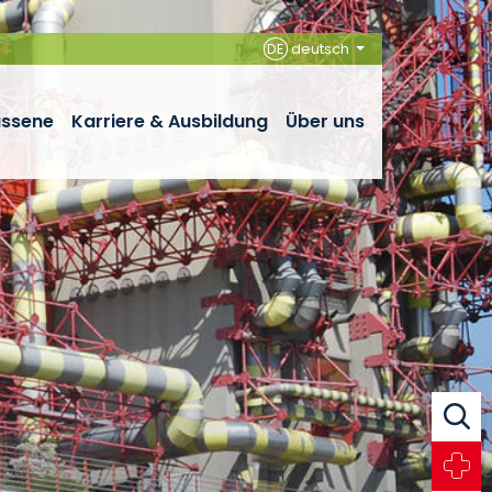
DE
deutsch
assene
Karriere & Ausbildung
Über uns
Suche
Notfall