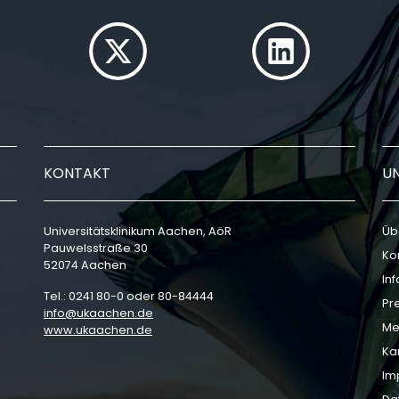
KONTAKT
U
Universitätsklinikum Aachen, AöR
Üb
Pauwelsstraße 30
Ko
52074 Aachen
In
Tel.: 0241 80-0 oder 80-84444
Pr
info
ukaachen
de
Me
www.ukaachen.de
Ka
Im