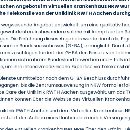
schen Angebots im Virtuellen Krankenhaus NRW wurde
he Telekonsile von der Uniklinik RWTH Aachen durch
 wegweisende Angebot entwickelt, um eine qualitativ hoc
 gewährleisten, insbesondere solche mit komplizierten Be
en. Die Einführung dieses Angebots wurde durch die Ergä
amen Bundesausschusses (G-BA), ermöglicht. Durch di
trumszuschlägen fördert der G-BA den Einsatz von teleme
önnen sich in ihrem Bundesland bewerben und – falls in N
n, um ihre intensivmedizinische Expertise via Telekonsil a
n Dienste unmittelbar nach dem G-BA Beschluss durchfüh
angen, bis die Zentrumsausweisung in NRW formal erfolgt i
ate Care der Uniklinik RWTH Aachen ausgewählt, um das T
innen können über die Website des Virtuellen Krankenha
iklinik RWTH Aachen und dem Virtuellen Krankenhaus NR
terstützt den Aufbau eines flächendeckenden Versorgun
or des Virtuellen Krankenhauses NRW über den Erfolg: „Die