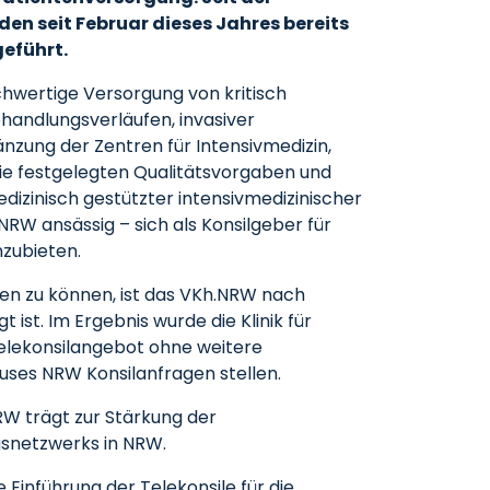
n seit Februar dieses Jahres bereits
geführt.
hwertige Versorgung von kritisch
handlungsverläufen, invasiver
nzung der Zentren für Intensivmedizin,
e festgelegten Qualitätsvorgaben und
dizinisch gestützter intensivmedizinischer
RW ansässig – sich als Konsilgeber für
nzubieten.
ren zu können, ist das VKh.NRW nach
st. Im Ergebnis wurde die Klinik für
elekonsilangebot ohne weitere
uses NRW Konsilanfragen stellen.
W trägt zur Stärkung der
gsnetzwerks in NRW.
 Einführung der Telekonsile für die