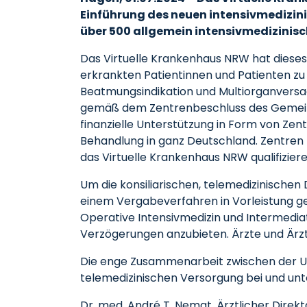
Einführung des neuen intensivmedizini
über 500 allgemein intensivmedizinisc
Das Virtuelle Krankenhaus NRW hat dieses
erkrankten Patientinnen und Patienten zu
Beatmungsindikation und Multiorganversag
gemäß dem Zentrenbeschluss des Gemeins
finanzielle Unterstützung in Form von Zen
Behandlung in ganz Deutschland. Zentren k
das Virtuelle Krankenhaus NRW qualifiziere
Um die konsiliarischen, telemedizinische
einem Vergabeverfahren in Vorleistung geg
Operative Intensivmedizin und Intermedi
Verzögerungen anzubieten. Ärzte und Ärzt
Die enge Zusammenarbeit zwischen der Un
telemedizinischen Versorgung bei und un
Dr. med. André T. Nemat, Ärztlicher Direkt