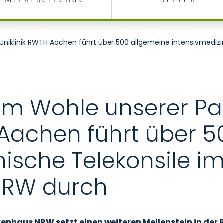
Mitarbeitende
Betten
iklinik RWTH Aachen führt über 500 allgemeine intensivmedizin
 Wohle unserer Pat
 Aachen führt über 
ische Telekonsile im
NRW durch
kenhaus NRW setzt einen weiteren Meilenstein in der 