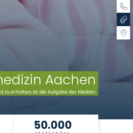
Kontak
Blutsp
Anfahr
smedizin Aachen
nd zu erhalten, ist die Aufgabe der Medizin.
50.000