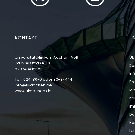
KONTAKT
U
Universitätsklinikum Aachen, AöR
Üb
Pauwelsstraße 30
Ko
52074 Aachen
In
Tel.: 0241 80-0 oder 80-84444
Pr
info
ukaachen
de
Me
www.ukaachen.de
Ka
Im
Da
Bar
Le