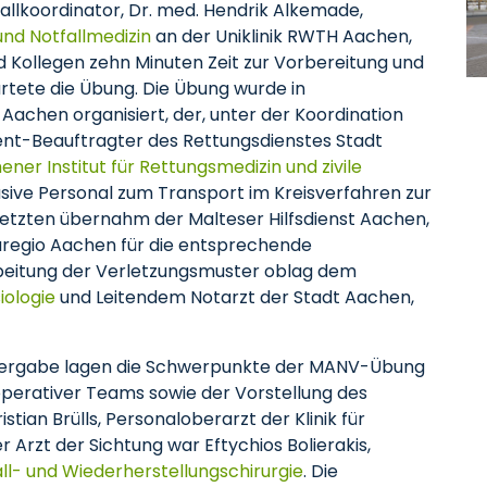
allkoordinator, Dr. med. Hendrik Alkemade,
und Notfallmedizin
an der Uniklinik RWTH Aachen,
 Kollegen zehn Minuten Zeit zur Vorbereitung und
rtete die Übung. Die Übung wurde in
chen organisiert, der, unter der Koordination
nt-Beauftragter des Rettungsdienstes Stadt
ner Institut für Rettungsmedizin und zivile
usive Personal zum Transport im Kreisverfahren zur
rletzten übernahm der Malteser Hilfsdienst Aachen,
regio Aachen für die entsprechende
beitung der Verletzungsmuster oblag dem
iologie
und Leitendem Notarzt der Stadt Aachen,
bergabe lagen die Schwerpunkte der MANV-Übung
operativer Teams sowie der Vorstellung des
tian Brülls, Personaloberarzt der Klinik für
r Arzt der Sichtung war Eftychios Bolierakis,
fall- und Wiederherstellungschirurgie
. Die