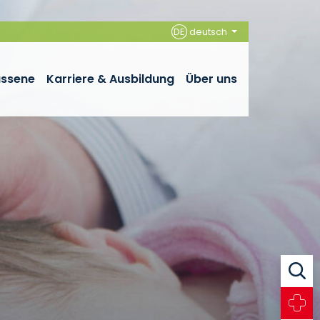
DE
deutsch
assene
Karriere & Ausbildung
Über uns
Suche
Notfall