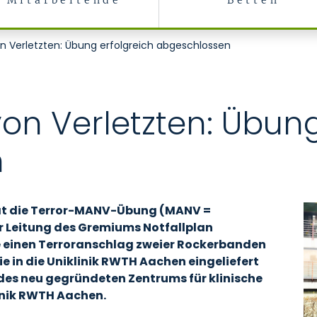
Mitarbeitende
Betten
n Verletzten: Übung erfolgreich abgeschlossen
on Verletzten: Übung
n
at die Terror-MANV-Übung (MANV =
r Leitung des Gremiums Notfallplan
te einen Terroranschlag zweier Rockerbanden
e in die Uniklinik RWTH Aachen eingeliefert
des neu gegründeten Zentrums für klinische
linik RWTH Aachen.