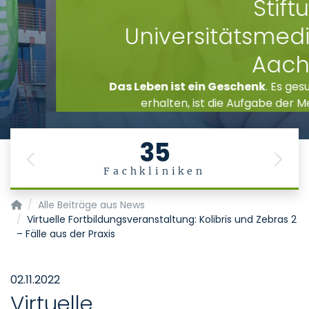
Stiftung
Universitätsmedizin
Aachen
Das Leben ist ein Geschenk
. Es gesund zu
erhalten, ist die Aufgabe der Medizin.
35
Previous
Next
Fachkliniken
Startseite
Alle Beiträge aus News
Virtuelle Fortbildungsveranstaltung: Kolibris und Zebras 2
– Fälle aus der Praxis
02.11.2022
Virtuelle