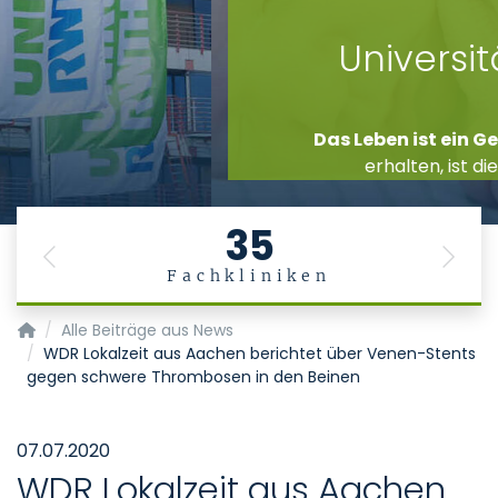
Stiftung
Universitätsmedizin
Aachen
Das Leben ist ein Geschenk
. Es gesund zu
erhalten, ist die Aufgabe der Medizin.
35
Previous
Next
Fachkliniken
Startseite
Alle Beiträge aus News
WDR Lokalzeit aus Aachen berichtet über Venen-Stents
gegen schwere Thrombosen in den Beinen
07.07.2020
WDR Lokalzeit aus Aachen