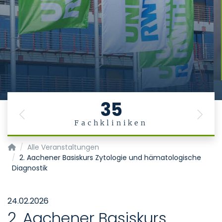
Stiftung
Universitätsmedizin
Aachen
Das Leben ist ein Geschenk
. Es gesund zu
erhalten, ist die Aufgabe der Medizin.
35
Previous
Next
Fachkliniken
Startseite
Alle Veranstaltungen
2. Aachener Basiskurs Zytologie und hämatologische
Diagnostik
24.02.2026
2. Aachener Basiskurs