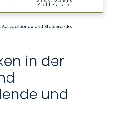
stationäre
Fälle/Jahr
r, Auszubildende und Studierende.
ken in der
und
ldende und