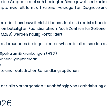
 eine Gruppe genetisch bedingter Bindegewebserkrankun
ptomvielfalt führt oft zu einer verzögerten Diagnose und
len oder bundesweit nicht flächendeckend realisierbar sind
llen beteiligten Fachdisziplinen. Auch Zentren für Selten
(MZEB) werden häufig kontaktiert.
n, braucht es breit gestreutes Wissen in allen Bereiche
-Spektrum­Erkrankungen (HSD)
mischen Symptomatik
n
itte und realistischer Behandlungsoptionen
uf der alle Versorgenden - unabhängig von Fachrichtung o
2026