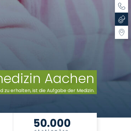
Kontak
Blutsp
Anfahr
smedizin Aachen
nd zu erhalten, ist die Aufgabe der Medizin.
50.000