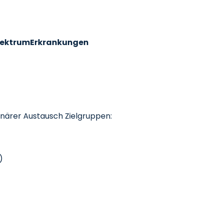
Spektrum­Erkrankungen
plinärer Austausch Zielgruppen:
)