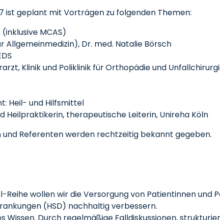
27 ist geplant mit Vorträgen zu folgenden Themen:
 (inklusive MCAS)
ür Allgemeinmedizin), Dr. med. Natalie Börsch
EDS
rzt, Klinik und Poliklinik für Orthopädie und Unfallchirurgie
: Heil- und Hilfsmittel
Heilpraktikerin, therapeutische Leiterin, Unireha Köln
n und Referenten werden rechtzeitig bekannt gegeben.
kel-Reihe wollen wir die Versorgung von Patientinnen un
rankungen (HSD) nachhaltig verbessern.
hes Wissen. Durch regelmäßige Falldiskussionen, strukturi