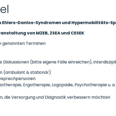
kel
 zu Ehlers-Danlos-Syndromen und Hypermobilitäts-
eranstaltung von MZEB, ZSEA und CESEK
en genannten Terminen
te Diskussionen (bitte eigene Fälle einreichen), interdiszi
en (ambulant & stationär)
 Ansprechpersonen
therapie, Ergotherapie, Logopädie, Psychotherapie u. a.
en, die Versorgung und Diagnostik verbessern möchten