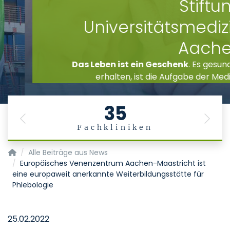
Stiftung
Universitätsmedizin
Aachen
Das Leben ist ein Geschenk
. Es gesund zu
erhalten, ist die Aufgabe der Medizin.
35
Previous
Next
Fachkliniken
Startseite
Alle Beiträge aus News
Europäisches Venenzentrum Aachen-Maastricht ist
eine europaweit anerkannte Weiterbildungsstätte für
Phlebologie
25.02.2022