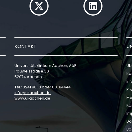
KONTAKT
U
Universitätsklinikum Aachen, AöR
Üb
Pauwelsstraße 30
Ko
52074 Aachen
In
Tel.: 0241 80-0 oder 80-84444
Pr
info
ukaachen
de
Me
www.ukaachen.de
Ka
Im
Da
Bar