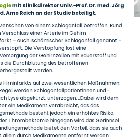
logie
mit Klinikdirektor Univ.-Prof. Dr. med. Jörg
d. Arno Reich an der Studie beteiligt.
0 Menschen von einem Schlaganfall betroffen. Rund
n Verschluss einer Arterie im Gehirn
nfarkt – auch ischämischer Schlaganfall genannt –
verstopft. Die Verstopfung löst eine
versorgung der Gehirnzellen mit Sauerstoff und
ss die Durchblutung des betroffenen
erhergestellt werden.
es Hirninfarkts auf zwei wesentlichen Maßnahmen:
egel werden Schlaganfallpatientinnen und -
ch Lyse abgekürzt, unterzogen. „Dabei wird dem
ter ein Medikament verabreicht, das das
ungsmethode besteht jedoch ein erhöhtes Risiko,
n der Thrombektomie hingegen wird das Gerinnsel
handlungsmethode bietet den Vorteil, dass sie auch
cht allein durch Medikamente entfernt werden