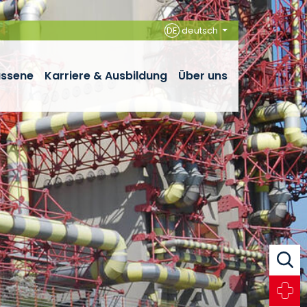
DE
deutsch
assene
Karriere & Ausbildung
Über uns
Suche
Notfall