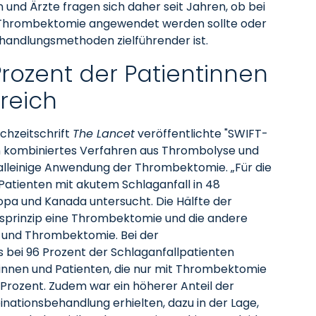
 und Ärzte fragen sich daher seit Jahren, ob bei
e Thrombektomie angewendet werden sollte oder
handlungsmethoden zielführender ist.
rozent der Patientinnen
reich
chzeitschrift
The Lancet
veröffentlichte "SWIFT-
in kombiniertes Verfahren aus Thrombolyse und
 alleinige Anwendung der Thrombektomie. „Für die
Patienten mit akutem Schlaganfall in 48
opa und Kanada untersucht. Die Hälfte der
lsprinzip eine Thrombektomie und die andere
 und Thrombektomie. Bei der
s bei 96 Prozent der Schlaganfallpatienten
tinnen und Patienten, die nur mit Thrombektomie
 Prozent. Zudem war ein höherer Anteil der
inationsbehandlung erhielten, dazu in der Lage,