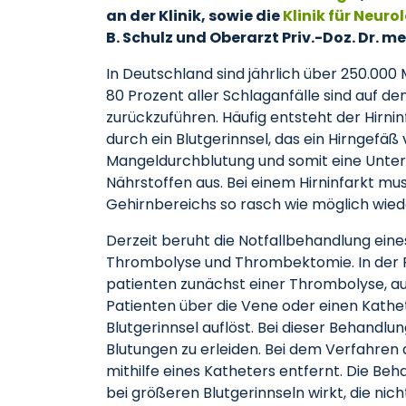
an der Klinik, sowie die
Klinik für Neuro
B. Schulz und Oberarzt Priv.-Doz. Dr. me
In Deutschland sind jährlich über 250.00
80 Prozent aller Schlaganfälle sind auf de
zurückzuführen. Häufig entsteht der Hirni
durch ein Blutgerinnsel, das ein Hirngefäß 
Mangeldurchblutung und somit eine Unter
Nährstoffen aus. Bei einem Hirninfarkt mu
Gehirnbereichs so rasch wie möglich wied
Derzeit beruht die Notfallbehandlung ein
Thrombolyse und Thrombektomie. In der R
patienten zunächst einer Thrombolyse, au
Patienten über die Vene oder einen Kathe
Blutgerinnsel auflöst. Bei dieser Behandl
Blutungen zu erleiden. Bei dem Verfahre
mithilfe eines Katheters entfernt. Die Be
bei größeren Blutgerinnseln wirkt, die ni