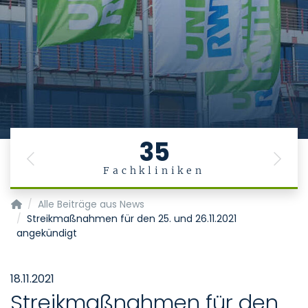
St
Universitätsm
A
Das Leben ist ein Geschenk
.
erhalten, ist die Aufgabe
35
Previous
Next
Fachkliniken
Startseite
Alle Beiträge aus News
Streikmaßnahmen für den 25. und 26.11.2021
angekündigt
18.11.2021
Streikmaßnahmen für den