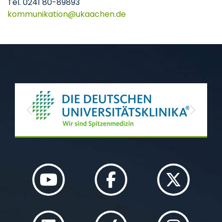
Tel. 0241 80-89893
kommunikation
ukaachen
de
Previous
Next