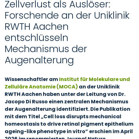
Zellverlust als Auslöser:
Forschende an der Uniklinik
RWTH Aachen
entschlüsseln
Mechanismus der
Augenalterung
Wissenschaftler am
Institut für Molekulare und
Zelluläre Anatomie (MOCA)
an der Uniklinik
RWTH Aachen haben unter der Leitung von Dr.
Jacopo Di Russo einen zentralen Mechanismus
der Augenalterung identifiziert. Die Publikation
mit dem Titel „Cell loss disrupts mechanical
homeostasis to drive retinal pigment epithelium
ageing-like phenotype in vitro” erschien im April
2026 im renommierten Journal
Nature