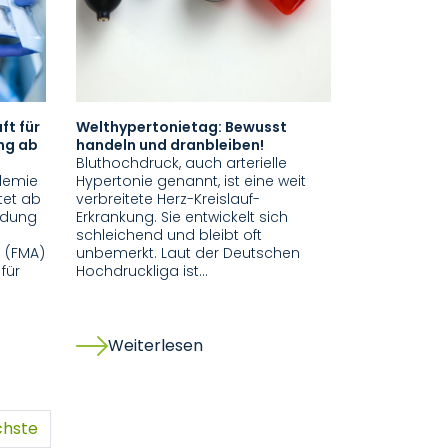
ft für
Welthypertonietag: Bewusst
ng ab
handeln und dranbleiben!
Bluthochdruck, auch arterielle
demie
Hypertonie genannt, ist eine weit
tet ab
verbreitete Herz-Kreislauf-
ldung
Erkrankung. Sie entwickelt sich
schleichend und bleibt oft
 (FMA)
unbemerkt. Laut der Deutschen
 für
Hochdruckliga ist…
Weiterlesen
chste