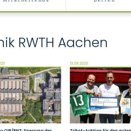
Mitarbeitende
Betten
linik RWTH Aachen
023
13.06.2023
u OIP/PNZ: Sperrung der
Trikot-Auktion für den gute