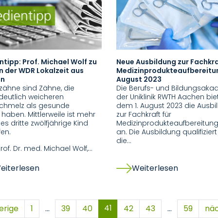
tipp: Prof. Michael Wolf zu
Neue Ausbildung zur Fachkra
n der WDR Lokalzeit aus
Medizinprodukteaufbereitu
en
August 2023
zähne sind Zähne, die
Die Berufs- und Bildungsaka
deutlich weicheren
der Uniklinik RWTH Aachen bie
chmelz als gesunde
dem 1. August 2023 die Ausbi
haben. Mittlerweile ist mehr
zur Fachkraft für
des dritte zwölfjährige Kind
Medizinprodukteaufbereitung
fen.
an. Die Ausbildung qualifiziert
die…
Prof. Dr. med. Michael Wolf,…
eiterlesen
Weiterlesen
41
erige
1
…
39
40
42
43
…
59
nä