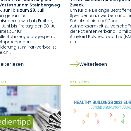
artespur am Steinbergweg
Zweck
. Juni bis zum 28. Juli
Um für die Belange Betroffen
en genannter
Spenden einzuwerben und i
ßnahme wird ab Freitag,
Schicksal eine größere
 Juni bis Freitag, den 28. Juli
Aufmerksamkeit zu verschaffe
rtespur für
der Patientenverband Famili
llenfahrzeuge abgesperrt.
Amyloid Polyneuropathie (FAP)
entsprechenden
ein…
lderung zum Parkverbot ist
eich…
eiterlesen
Weiterlesen
2023
07.06.2023