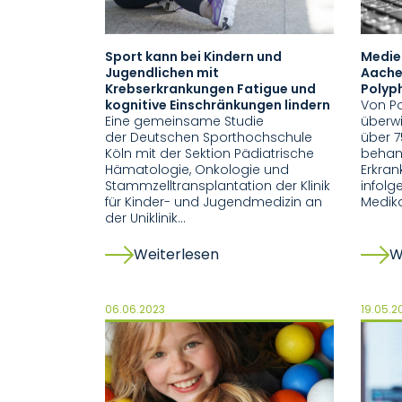
Sport kann bei Kindern und
Medie
Jugendlichen mit
Aachen
Krebserkrankungen Fatigue und
Polyp
kognitive Einschränkungen lindern
Von Po
Eine gemeinsame Studie
überw
der Deutschen Sporthochschule
über 7
Köln mit der Sektion Pädiatrische
behan
Hämatologie, Onkologie und
Erkra
Stammzelltransplantation der Klinik
infol
für Kinder- und Jugendmedizin an
Medik
der Uniklinik…
Weiterlesen
W
06.06.2023
19.05.2