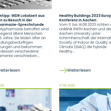
ntipp: WDR Lokalzeit aus
Healthy Buildings 2023 Euro
 zu Besuch in der
Konferenz in Aachen
harmazie-Sprechstunde
Vom 11. bis 14.06.2023 richten 
lypharmazie betroffen sind
Uniklinik RWTH Aachen und di
iegend ältere Menschen
Aachen University unter
5 Jahre. Sie leiden öfter an
Schirmherrschaft der Internat
dlungsbedürftigen
Society of Indoor Air Quality 
nkungen und bekommen
Climate (ISIAQ) die hybride
gedessen verschiedene
Healthy…
amente verschrieben.…
eiterlesen
Weiterlesen
023
17.05.2023