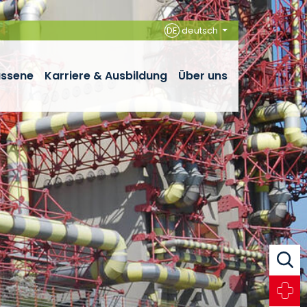
DE
deutsch
assene
Karriere & Ausbildung
Über uns
Suche
Notfall