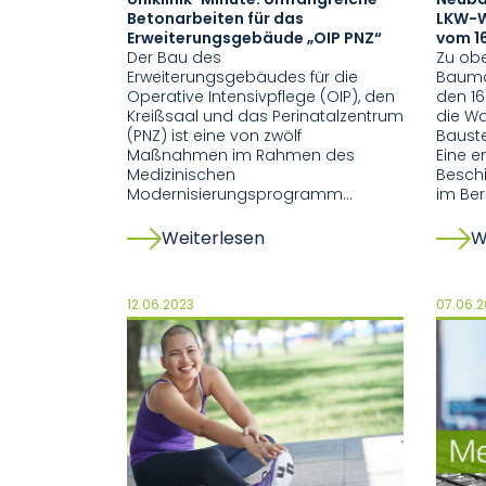
Betonarbeiten für das
LKW-W
Erweiterungsgebäude „OIP PNZ“
vom 16
Der Bau des
Zu ob
Erweiterungsgebäudes für die
Bauma
Operative Intensivpflege (OIP), den
den 16.
Kreißsaal und das Perinatalzentrum
die Wa
(PNZ) ist eine von zwölf
Bauste
Maßnahmen im Rahmen des
Eine 
Medizinischen
Beschi
Modernisierungsprogramm…
im Ber
Weiterlesen
W
12.06.2023
07.06.